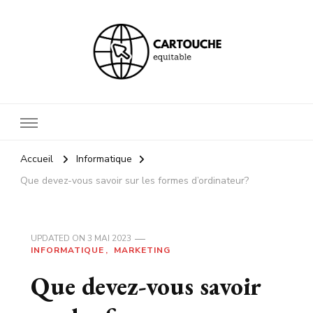
Cartouche equitable
Votre blog Hi tech !
Accueil
Informatique
Que devez-vous savoir sur les formes d’ordinateur?
UPDATED ON
3 MAI 2023
INFORMATIQUE
MARKETING
Que devez-vous savoir