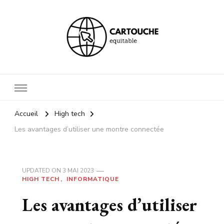
Cartouche equitable
Votre blog Hi tech !
Accueil
High tech
Les avantages d’utiliser une montre connectée
UPDATED ON
3 MAI 2023
HIGH TECH
INFORMATIQUE
Les avantages d’utiliser