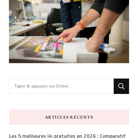
Vous
recherchiez
quelque
chose
ARTICLES RÉCENTS
?
Les 5 meilleures IA gratuites en 2026 : Comparatif