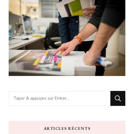
Vous
recherchiez
quelque
chose
ARTICLES RÉCENTS
?