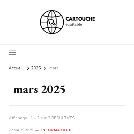
Cartouche equitable
Votre blog Hi tech !
Accueil
2025
mars
mars 2025
Affichage : 1 - 2 sur 2 RÉSULTATS
22 MARS 2025
INFORMATIQUE