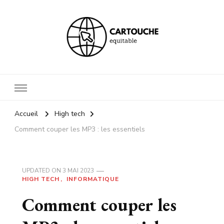
Cartouche equitable
Votre blog Hi tech !
Accueil
High tech
Comment couper les MP3 : les essentiels
UPDATED ON
3 MAI 2023
HIGH TECH
INFORMATIQUE
Comment couper les