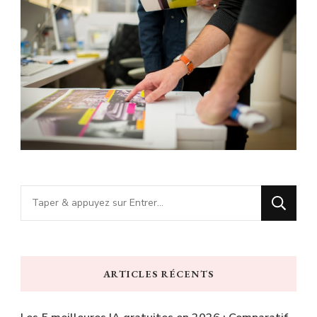
Vous
recherchiez
quelque
chose
ARTICLES RÉCENTS
?