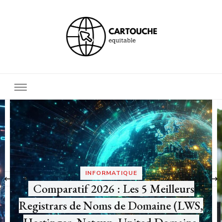
Cartouche equitable
Votre blog Hi tech !
‹
HIGH TECH
S,
Peut-on imprimer directement depuis